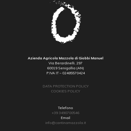
Azienda Agricola Mazzola di Giobbi Manuel
Via Berardinelli, 297
60019 Senigallia (AN)
P.IVA IT – 02485570424
DATA PROTECTION POLICY
COOKIES POLICY
Telefono
+39 3490700546
Email
info@cantinamazzola.it