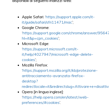
disponibili ai seguenti indirizzi web:
Apple Safari: ‘
https://support.apple.com/it-
it/guide/safari/sfri11471/mac
’;
Google Chrome:
‘
https://support.google.com/chrome/answer/9564
hl=it&p=cpn_cookies
’;
Microsoft Edge:
‘
https://support.microsoft.com/it-
it/help/4027947/microsoft-edge-delete-
cookies
’;
Mozilla Firefox:
‘
https://support.mozilla.org/it/kb/protezione-
antitracciamento-avanzata-firefox-
desktop?
redirectlocale=it&redirectslug=Attivare+e+disatti
Opera [in lingua inglese]:
‘
https://help.opera.com/en/latest/web-
preferences/#cookies
’.