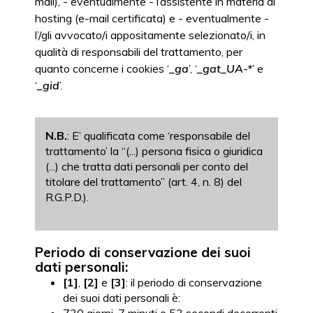
mail), - eventualmente - l’assistente in materia di
hosting (e-mail certificata) e - eventualmente -
l’/gli avvocato/i appositamente selezionato/i, in
qualità di responsabili del trattamento, per
quanto concerne i cookies ‘
_ga
’, ‘
_gat_UA-*
’ e
‘
_gid
’.
N.B.
: E’ qualificata come ‘responsabile del
trattamento’ la “(...) persona fisica o giuridica
(...) che tratta dati personali per conto del
titolare del trattamento” (art. 4, n. 8) del
R.G.P.D.).
Periodo di conservazione dei suoi
dati personali:
[1]
,
[2]
e
[3]
: il periodo di conservazione
dei suoi dati personali è: