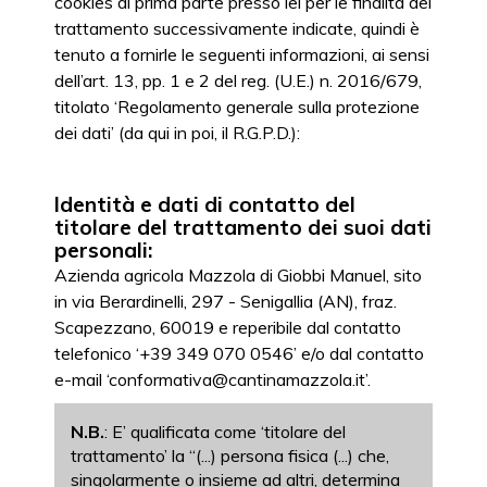
cookies di prima parte presso lei per le finalità del
trattamento successivamente indicate, quindi è
tenuto a fornirle le seguenti informazioni, ai sensi
dell’art. 13, pp. 1 e 2 del reg. (U.E.) n. 2016/679,
titolato ‘Regolamento generale sulla protezione
dei dati’ (da qui in poi, il R.G.P.D.):
Identità e dati di contatto del
titolare del trattamento dei suoi dati
personali:
Azienda agricola Mazzola di Giobbi Manuel, sito
in via Berardinelli, 297 - Senigallia (AN), fraz.
Scapezzano, 60019 e reperibile dal contatto
telefonico ‘+39 349 070 0546’ e/o dal contatto
e-mail ‘conformativa@cantinamazzola.it’.
N.B.
: E’ qualificata come ‘titolare del
trattamento’ la “(...) persona fisica (...) che,
singolarmente o insieme ad altri, determina