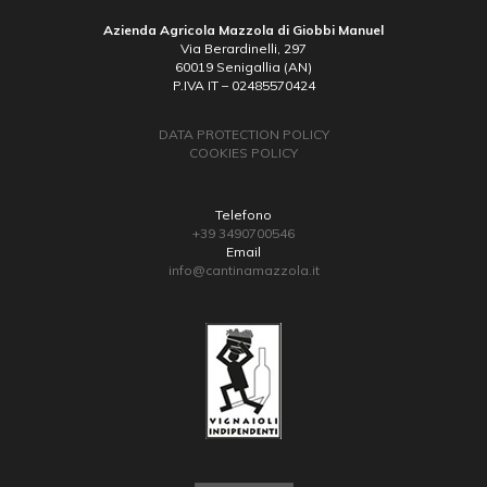
Azienda Agricola Mazzola di Giobbi Manuel
Via Berardinelli, 297
60019 Senigallia (AN)
P.IVA IT – 02485570424
DATA PROTECTION POLICY
COOKIES POLICY
Telefono
+39 3490700546
Email
info@cantinamazzola.it