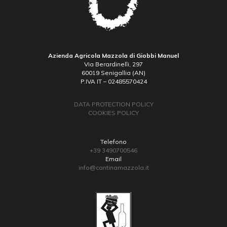
Azienda Agricola Mazzola di Giobbi Manuel
Via Berardinelli, 297
60019 Senigallia (AN)
P.IVA IT – 02485570424
DATA PROTECTION POLICY
COOKIES POLICY
Telefono
+39 3490700546
Email
info@cantinamazzola.it