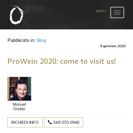
Toggle
navigat
Pubblicato in:
Blog
9 gennaio 2020
ProWein 2020: come to visit us!
Manuel
Giobbi
RICHIEDI INFO
349 070 0546