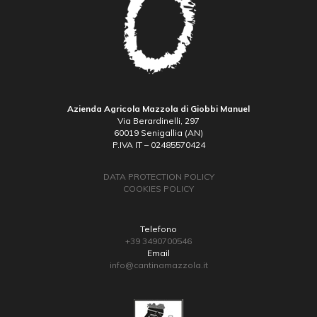
Azienda Agricola Mazzola di Giobbi Manuel
Via Berardinelli, 297
60019 Senigallia (AN)
P.IVA IT – 02485570424
DATA PROTECTION POLICY
COOKIES POLICY
Telefono
+39 3490700546
Email
info@cantinamazzola.it